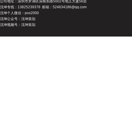
公司地址：
深圳市罗湖区深南东路5002号地王大厦56层
沈坤专线：13825239378 邮箱：524634186@qq.com
沈坤个人微信：pox2000
沈坤公众号：沈坤策划
沈坤视频号：沈坤策划