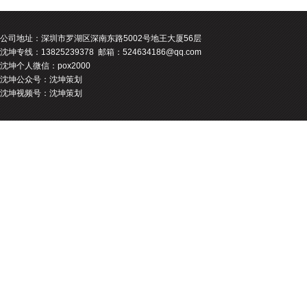
公司地址：
深圳市罗湖区深南东路5002号地王大厦56层
沈坤专线：13825239378 邮箱：524634186@qq.com
沈坤个人微信：pox2000
沈坤公众号：沈坤策划
沈坤视频号：沈坤策划