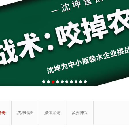
传奇
沈坤印象
媒体采访
多姿神采