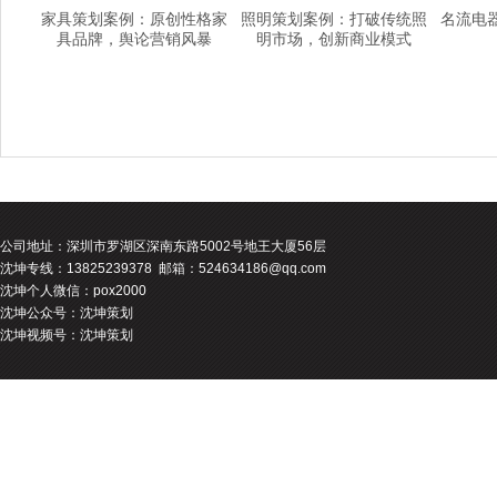
家具策划案例：原创性格家
照明策划案例：打破传统照
名流电
具品牌，舆论营销风暴
明市场，创新商业模式
公司地址：
深圳市罗湖区深南东路5002号地王大厦56层
沈坤专线：13825239378 邮箱：524634186@qq.com
沈坤个人微信：pox2000
沈坤公众号：沈坤策划
沈坤视频号：沈坤策划