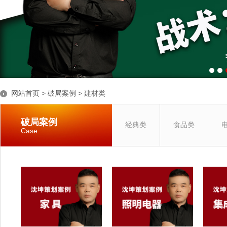
网站首页
>
破局案例
>
建材类
破局案例
经典类
食品类
Case